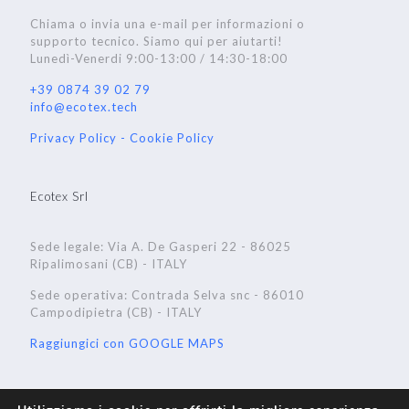
Chiama o invia una e-mail per informazioni o
supporto tecnico. Siamo qui per aiutarti!
Lunedì-Venerdi 9:00-13:00 / 14:30-18:00
+39 0874 39 02 79
info@ecotex.tech
Privacy Policy -
Cookie Policy
Ecotex Srl
Sede legale: Via A. De Gasperi 22 - 86025
Ripalimosani (CB) - ITALY
Sede operativa: Contrada Selva snc - 86010
Campodipietra (CB) - ITALY
Raggiungici con GOOGLE MAPS