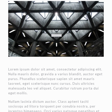
Lorem ipsum dolor sit amet, consectetur adipiscing elit.
Nulla mauris dolor, gravida a varius blandit, auctor eget
purus. Phasellus scelerisque sapien sit amet mauris
laoreet, eget scelerisque nunc cursus. Duis ultricies
malesuada leo vel aliquet. Curabitur rutrum porta dui
eget mollis.
Nullam lacinia dictum auctor. Class aptent taciti
sociosqu ad litora torquent per conubia nostra, per
inceptos himenaeos. Orci varius natoque penatibus et